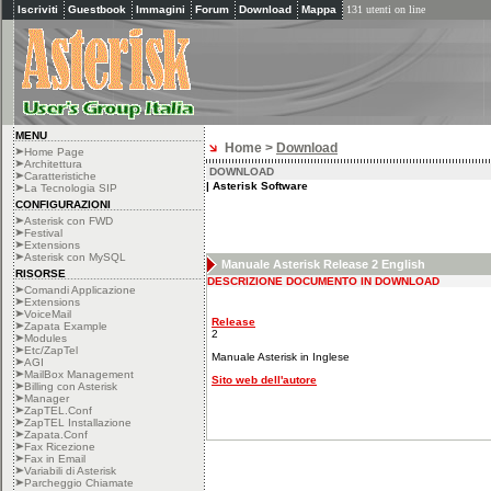
Iscriviti
Guestbook
Immagini
Forum
Download
Mappa
131 utenti on line
MENU
Home >
Download
Home Page
Architettura
DOWNLOAD
Caratteristiche
|
Asterisk Software
La Tecnologia SIP
CONFIGURAZIONI
Asterisk con FWD
Festival
Extensions
Asterisk con MySQL
Manuale Asterisk Release 2 English
RISORSE
DESCRIZIONE DOCUMENTO IN DOWNLOAD
Comandi Applicazione
Extensions
VoiceMail
Release
Zapata Example
2
Modules
Etc/ZapTel
Manuale Asterisk in Inglese
AGI
MailBox Management
Sito web dell'autore
Billing con Asterisk
Manager
ZapTEL.Conf
ZapTEL Installazione
Zapata.Conf
Fax Ricezione
Fax in Email
Variabili di Asterisk
Parcheggio Chiamate