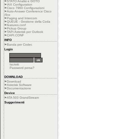
STATO Analisi e GOTO
IAX Configuration
Cisco 7960 Configurazioni
Auto-Answer Conference Cisco
/9xx
Paging and Intercom
QUEUE - Gestione della Coda
features.conf
Pickup Group
TAPI Asterisk per Outlook
CAPI.CONF
INFO
Banda per Codec
Login
Iscriviti
Password persa?
DOWNLOAD
Download
Asterisk Software
Documentazione
Device
ATA 503 GrandStream
Suggerimenti