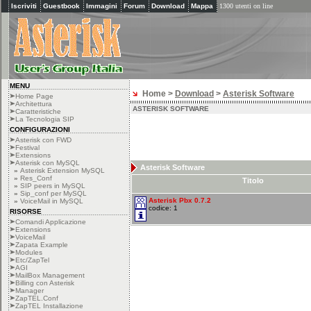
Iscriviti
Guestbook
Immagini
Forum
Download
Mappa
1300 utenti on line
MENU
Home >
Download
>
Asterisk Software
Home Page
Architettura
ASTERISK SOFTWARE
Caratteristiche
La Tecnologia SIP
CONFIGURAZIONI
Asterisk con FWD
Festival
Extensions
Asterisk con MySQL
Asterisk Software
»
Asterisk Extension MySQL
»
Res_Conf
Titolo
»
SIP peers in MySQL
»
Sip_conf per MySQL
Asterisk Pbx 0.7.2
»
VoiceMail in MySQL
codice: 1
RISORSE
Comandi Applicazione
Extensions
VoiceMail
Zapata Example
Modules
Etc/ZapTel
AGI
MailBox Management
Billing con Asterisk
Manager
ZapTEL.Conf
ZapTEL Installazione