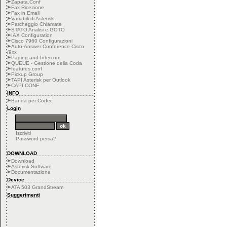
Zapata.Conf
Fax Ricezione
Fax in Email
Variabili di Asterisk
Parcheggio Chiamate
STATO Analisi e GOTO
IAX Configuration
Cisco 7960 Configurazioni
Auto-Answer Conference Cisco
/9xx
Paging and Intercom
QUEUE - Gestione della Coda
features.conf
Pickup Group
TAPI Asterisk per Outlook
CAPI.CONF
INFO
Banda per Codec
Login
Iscriviti
Password persa?
DOWNLOAD
Download
Asterisk Software
Documentazione
Device
ATA 503 GrandStream
Suggerimenti