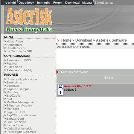
Iscriviti
Guestbook
Immagini
Forum
Download
Mappa
3 utenti on line
MENU
Home >
Download
>
Asterisk Software
Home Page
Architettura
ASTERISK SOFTWARE
Caratteristiche
La Tecnologia SIP
CONFIGURAZIONI
Asterisk con FWD
Festival
Extensions
Asterisk con MySQL
Asterisk Software
RISORSE
Titolo
Comandi Applicazione
Extensions
VoiceMail
Asterisk Pbx 0.7.2
Zapata Example
codice: 1
Modules
Etc/ZapTel
AGI
MailBox Management
Billing con Asterisk
Manager
ZapTEL.Conf
ZapTEL Installazione
Zapata.Conf
Fax Ricezione
Fax in Email
Variabili di Asterisk
Parcheggio Chiamate