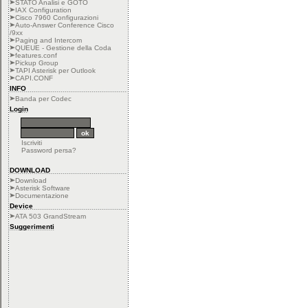
STATO Analisi e GOTO
IAX Configuration
Cisco 7960 Configurazioni
Auto-Answer Conference Cisco
/9xx
Paging and Intercom
QUEUE - Gestione della Coda
features.conf
Pickup Group
TAPI Asterisk per Outlook
CAPI.CONF
INFO
Banda per Codec
Login
Iscriviti
Password persa?
DOWNLOAD
Download
Asterisk Software
Documentazione
Device
ATA 503 GrandStream
Suggerimenti