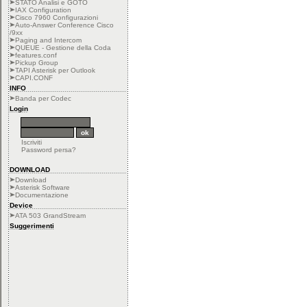
STATO Analisi e GOTO
IAX Configuration
Cisco 7960 Configurazioni
Auto-Answer Conference Cisco
/9xx
Paging and Intercom
QUEUE - Gestione della Coda
features.conf
Pickup Group
TAPI Asterisk per Outlook
CAPI.CONF
INFO
Banda per Codec
Login
Iscriviti
Password persa?
DOWNLOAD
Download
Asterisk Software
Documentazione
Device
ATA 503 GrandStream
Suggerimenti