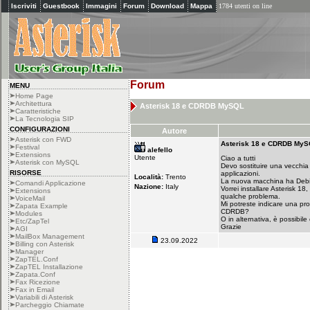
Iscriviti
Guestbook
Immagini
Forum
Download
Mappa
1784 utenti on line
Forum
MENU
Home Page
Architettura
Asterisk 18 e CDRDB MySQL
Caratteristiche
La Tecnologia SIP
CONFIGURAZIONI
Autore
Asterisk con FWD
Asterisk 18 e CDRDB My
Festival
alefello
Extensions
Utente
Ciao a tutti
Asterisk con MySQL
Devo sostituire una vecchia
RISORSE
applicazioni.
Località:
Trento
La nuova macchina ha Debian
Comandi Applicazione
Nazione:
Italy
Vorrei installare Asterisk 
Extensions
qualche problema.
VoiceMail
Mi potreste indicare una pr
Zapata Example
CDRDB?
Modules
O in alternativa, è possibi
Etc/ZapTel
Grazie
AGI
MailBox Management
23.09.2022
Billing con Asterisk
Manager
ZapTEL.Conf
ZapTEL Installazione
Zapata.Conf
Fax Ricezione
Fax in Email
Variabili di Asterisk
Parcheggio Chiamate