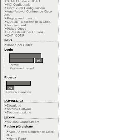
STATO Analisi e GOTO
IAX Configuration
Cisco 7960 Configurazioni
Auto-Answer Conference Cisco
/9xx
Paging and Intercom
QUEUE - Gestione della Coda
features.conf
Pickup Group
TAPI Asterisk per Outlook
CAPI.CONF
INFO
Banda per Codec
Login
Iscriviti
Password persa?
Ricerca
Ricerca avanzata
DOWNLOAD
Download
Asterisk Software
Documentazione
Device
ATA 503 GrandStream
Pagine più visitate
Auto-Answer Conference Cisco
/9xx
Home Page