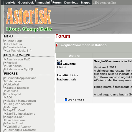
Iscriviti
Guestbook
Immagini
Forum
Download
Mappa
1201 utenti on line
Forum
MENU
Home Page
Architettura
Sveglia/Promemoria in Italiano.
Caratteristiche
La Tecnologia SIP
CONFIGURAZIONI
Autore
Asterisk con FWD
Sveglia/Promemoria in Ita
Festival
Giovanni
Extensions
Utente
Versione 2.2012
Asterisk con MySQL
A chi fosse interessato, ho 
RISORSE
disponibili al sotto indicato s
Località:
Udine
http://www.voip-info.org/w
Comandi Applicazione
Nazione:
Italy
All'interno del file compres
Extensions
VoiceMail
Il programma è totalmente a
Zapata Example
Modules
Etc/ZapTel
A tutti auguro una buona S
AGI
03.01.2012
MailBox Management
Billing con Asterisk
Manager
ZapTEL.Conf
ZapTEL Installazione
Zapata.Conf
Fax Ricezione
Fax in Email
Variabili di Asterisk
Parcheggio Chiamate