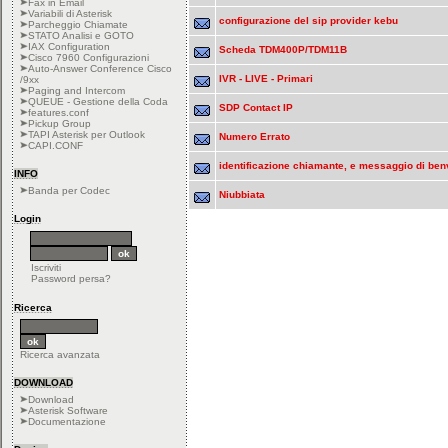
Fax in Email
Variabili di Asterisk
configurazione del sip provider kebu
Parcheggio Chiamate
STATO Analisi e GOTO
IAX Configuration
Scheda TDM400P/TDM11B
Cisco 7960 Configurazioni
Auto-Answer Conference Cisco
IVR - LIVE - Primari
/9xx
Paging and Intercom
QUEUE - Gestione della Coda
SDP Contact IP
features.conf
Pickup Group
TAPI Asterisk per Outlook
Numero Errato
CAPI.CONF
identificazione chiamante, e messaggio di be
INFO
Banda per Codec
Niubbiata
Login
Iscriviti
Password persa?
Ricerca
Ricerca avanzata
DOWNLOAD
Download
Asterisk Software
Documentazione