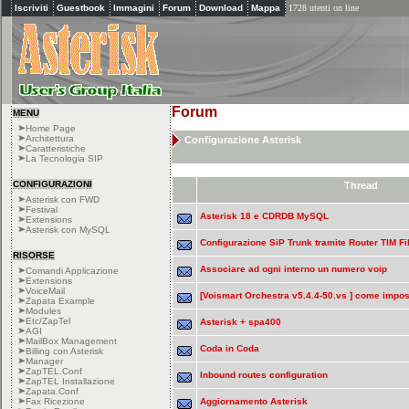
Iscriviti
Guestbook
Immagini
Forum
Download
Mappa
1728 utenti on line
Forum
MENU
Home Page
Architettura
Configurazione Asterisk
Caratteristiche
La Tecnologia SIP
CONFIGURAZIONI
Thread
Asterisk con FWD
Festival
Asterisk 18 e CDRDB MySQL
Extensions
Asterisk con MySQL
Configurazione SiP Trunk tramite Router TIM Fi
RISORSE
Associare ad ogni interno un numero voip
Comandi Applicazione
Extensions
VoiceMail
[Voismart Orchestra v5.4.4-50.vs ] come impost
Zapata Example
Modules
Etc/ZapTel
Asterisk + spa400
AGI
MailBox Management
Coda in Coda
Billing con Asterisk
Manager
ZapTEL.Conf
Inbound routes configuration
ZapTEL Installazione
Zapata.Conf
Fax Ricezione
Aggiornamento Asterisk