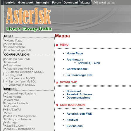
Iscriviti
Guestbook
Immagini
Forum
Download
Mappa
1766 utenti on line
Mappa
MENU
Home Page
Architettura
MENU
Caratteristiche
La Tecnologia SIP
Home Page
CONFIGURAZIONI
Asterisk con FWD
Architettura
Festival
(Articolo) - Link
Extensions
Asterisk con MySQL
Caratteristiche
»
Asterisk Extension MySQL
»
Res_Conf
La Tecnologia SIP
»
SIP peers in MySQL
»
Sip_conf per MySQL
DOWNLOAD
»
VoiceMail in MySQL
RISORSE
Download
Comandi Applicazione
Asterisk Software
Extensions
Documentazione
VoiceMail
Zapata Example
CONFIGURAZIONI
Modules
Etc/ZapTel
AGI
Asterisk con FWD
MailBox Management
Billing con Asterisk
Festival
Manager
ZapTEL.Conf
Extensions
ZapTEL Installazione