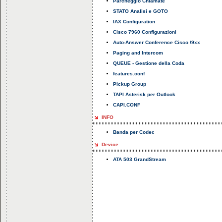
Parcheggio Chiamate
STATO Analisi e GOTO
IAX Configuration
Cisco 7960 Configurazioni
Auto-Answer Conference Cisco /9xx
Paging and Intercom
QUEUE - Gestione della Coda
features.conf
Pickup Group
TAPI Asterisk per Outlook
CAPI.CONF
INFO
Banda per Codec
Device
ATA 503 GrandStream