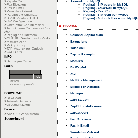
Zapata.Conf
Asterisk con MySQL
Fax Ricezione
(Pagina) - SIP peers in MySQL
Fax in Email
(Pagina) - VoiceMail in MySQL
Variabili di Asterisk
(Pagina) - Res_Conf
Parcheggio Chiamate
(Pagina) - Sip_conf per MySQL
STATO Analisi e GOTO
(Pagina) - Asterisk Extension MySQL
IAX Configuration
Cisco 7960 Configurazioni
RISORSE
Auto-Answer Conference Cisco
/9xx
Paging and Intercom
Comandi Applicazione
QUEUE - Gestione della Coda
Extensions
features.conf
Pickup Group
VoiceMail
TAPI Asterisk per Outlook
CAPI.CONF
Zapata Example
INFO
Modules
Banda per Codec
Login
Etc/ZapTel
AGI
MailBox Management
Iscriviti
Password persa?
Billing con Asterisk
DOWNLOAD
Manager
Download
ZapTEL.Conf
Asterisk Software
Documentazione
ZapTEL Installazione
Device
Zapata.Conf
ATA 503 GrandStream
Suggerimenti
Fax Ricezione
Fax in Email
Variabili di Asterisk