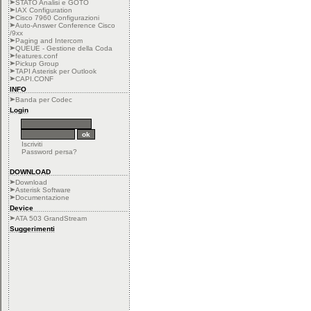
STATO Analisi e GOTO
IAX Configuration
Cisco 7960 Configurazioni
Auto-Answer Conference Cisco
/9xx
Paging and Intercom
QUEUE - Gestione della Coda
features.conf
Pickup Group
TAPI Asterisk per Outlook
CAPI.CONF
INFO
Banda per Codec
Login
Iscriviti
Password persa?
DOWNLOAD
Download
Asterisk Software
Documentazione
Device
ATA 503 GrandStream
Suggerimenti