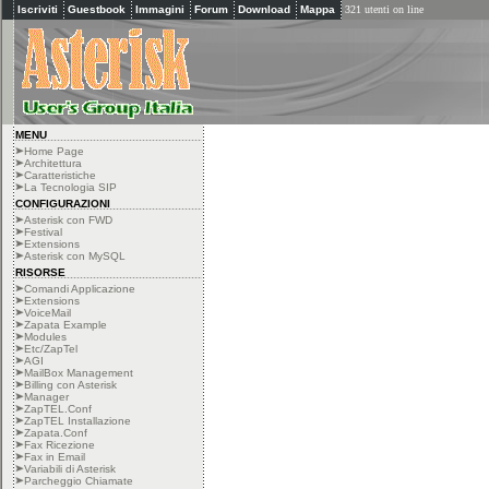
Iscriviti
Guestbook
Immagini
Forum
Download
Mappa
321 utenti on line
MENU
Home Page
Architettura
Caratteristiche
La Tecnologia SIP
CONFIGURAZIONI
Asterisk con FWD
Festival
Extensions
Asterisk con MySQL
RISORSE
Comandi Applicazione
Extensions
VoiceMail
Zapata Example
Modules
Etc/ZapTel
AGI
MailBox Management
Billing con Asterisk
Manager
ZapTEL.Conf
ZapTEL Installazione
Zapata.Conf
Fax Ricezione
Fax in Email
Variabili di Asterisk
Parcheggio Chiamate