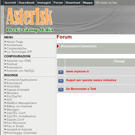
Iscriviti
Guestbook
Immagini
Forum
Download
Mappa
435 utenti on line
Forum
MENU
Home Page
Architettura
Discussioni Generiche
Caratteristiche
La Tecnologia SIP
CONFIGURAZIONI
Asterisk con FWD
Thread
Festival
Extensions
Asterisk con MySQL
www.mytcom.it
RISORSE
Comandi Applicazione
Auguri per questa nuova iniziativa
Extensions
VoiceMail
Un Benvenuto a Tutti
Zapata Example
Modules
Etc/ZapTel
AGI
MailBox Management
Billing con Asterisk
Manager
ZapTEL.Conf
ZapTEL Installazione
Zapata.Conf
Fax Ricezione
Fax in Email
Variabili di Asterisk
Parcheggio Chiamate