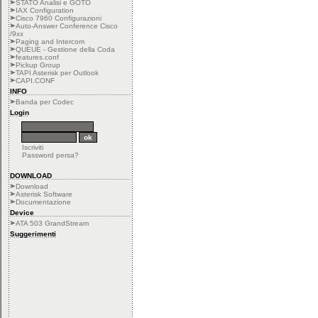
STATO Analisi e GOTO
IAX Configuration
Cisco 7960 Configurazioni
Auto-Answer Conference Cisco
/9xx
Paging and Intercom
QUEUE - Gestione della Coda
features.conf
Pickup Group
TAPI Asterisk per Outlook
CAPI.CONF
INFO
Banda per Codec
Login
Iscriviti
Password persa?
DOWNLOAD
Download
Asterisk Software
Documentazione
Device
ATA 503 GrandStream
Suggerimenti