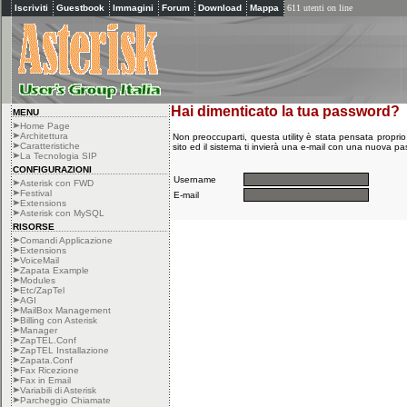
Iscriviti
Guestbook
Immagini
Forum
Download
Mappa
611 utenti on line
Hai dimenticato la tua password?
MENU
Home Page
Architettura
Non preoccuparti, questa utility è stata pensata proprio 
Caratteristiche
sito ed il sistema ti invierà una e-mail con una nuova p
La Tecnologia SIP
CONFIGURAZIONI
Username
Asterisk con FWD
Festival
E-mail
Extensions
Asterisk con MySQL
RISORSE
Comandi Applicazione
Extensions
VoiceMail
Zapata Example
Modules
Etc/ZapTel
AGI
MailBox Management
Billing con Asterisk
Manager
ZapTEL.Conf
ZapTEL Installazione
Zapata.Conf
Fax Ricezione
Fax in Email
Variabili di Asterisk
Parcheggio Chiamate