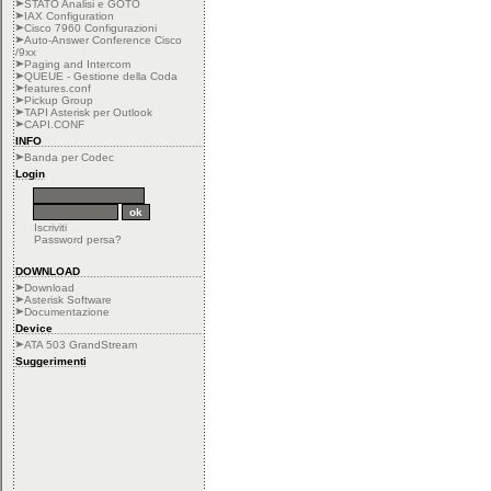
STATO Analisi e GOTO
IAX Configuration
Cisco 7960 Configurazioni
Auto-Answer Conference Cisco
/9xx
Paging and Intercom
QUEUE - Gestione della Coda
features.conf
Pickup Group
TAPI Asterisk per Outlook
CAPI.CONF
INFO
Banda per Codec
Login
Iscriviti
Password persa?
DOWNLOAD
Download
Asterisk Software
Documentazione
Device
ATA 503 GrandStream
Suggerimenti