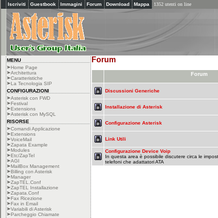
Iscriviti
Guestbook
Immagini
Forum
Download
Mappa
1352 utenti on line
Forum
MENU
Home Page
Architettura
Forum
Caratteristiche
La Tecnologia SIP
CONFIGURAZIONI
Discussioni Generiche
Asterisk con FWD
Festival
Installazione di Asterisk
Extensions
Asterisk con MySQL
RISORSE
Configurazione Asterisk
Comandi Applicazione
Extensions
Link Utili
VoiceMail
Zapata Example
Modules
Configurazione Device Voip
Etc/ZapTel
In questa area è possibile discutere circa le impost
AGI
telefoni che adattatori ATA
MailBox Management
Billing con Asterisk
Manager
ZapTEL.Conf
ZapTEL Installazione
Zapata.Conf
Fax Ricezione
Fax in Email
Variabili di Asterisk
Parcheggio Chiamate