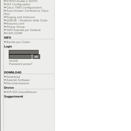
STATO Analisi e GOTO
IAX Configuration
Cisco 7960 Configurazioni
Auto-Answer Conference Cisco
/9xx
Paging and Intercom
QUEUE - Gestione della Coda
features.conf
Pickup Group
TAPI Asterisk per Outlook
CAPI.CONF
INFO
Banda per Codec
Login
Iscriviti
Password persa?
DOWNLOAD
Download
Asterisk Software
Documentazione
Device
ATA 503 GrandStream
Suggerimenti