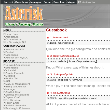
Iscriviti
Guestbook
Immagini
Forum
Download
Mappa
401 utenti on line
Guestbook
MENU
Home Page
Architettura
1. Informazioni
Caratteristiche
La Tecnologia SIP
[
mikehic@iol.it
]
27.10.2011 -
CONFIGURAZIONI
Qualkuno che l'ha già configurato e sa benissim
Asterisk con FWD
Festival
Extensions
2. BqblRLQpOtajpaLGM
Asterisk con MySQL
RISORSE
[
melinda.johnson@wybusiness.org
]
28.08.2011 -
Comandi Applicazione
Kudos! What a neat way of thiinnkg about it.
Extensions
VoiceMail
Zapata Example
3. JpAufptwOpUsA
Modules
Etc/ZapTel
[
ghopstop777@ya.ru
]
28.08.2011 -
AGI
MailBox Management
What a joy to find such clear thiinnkg. Thanks fo
Billing con Asterisk
Manager
ZapTEL.Conf
4. DSsZaBUZkEj
ZapTEL Installazione
Zapata.Conf
[
bryan@impacthomesolutions.com
]
28.08.2011 -
Fax Ricezione
Fax in Email
AFAICT you've covered all the bases with this a
Variabili di Asterisk
Parcheggio Chiamate