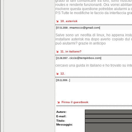
grado di farli comunicare tra loro, sono riusci
routes e renderle funzionanti. Ora vorrei abilit
risolvere questa questione potrebbe aiutarmi a ca
P.S:Tutte le modifiche le faccio da interfaccia gr
10. asterisk
[
rmarrocco@gmail.com
]
07.01.2008 -
Salve sono un neofita di linux, ho appena insta
installare asterisk ma dopo averlo copiato dul
può aiutarmi? grazie in anticipo
11. in italiano?
[
ciccio@tempinbox.com
]
21.08.2007 -
cercavo una guida in italiano e ho trovato su int
12.
[
]
29.11.2006 -
Firma il guestbook
Autore:
E-mail:
Titolo:
Messaggio: