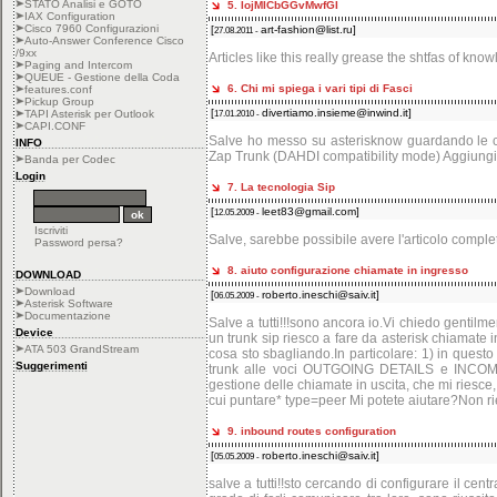
STATO Analisi e GOTO
5. IojMICbGGvMwfGI
IAX Configuration
Cisco 7960 Configurazioni
[
art-fashion@list.ru
]
27.08.2011 -
Auto-Answer Conference Cisco
/9xx
Articles like this really grease the shtfas of kno
Paging and Intercom
QUEUE - Gestione della Coda
6. Chi mi spiega i vari tipi di Fasci
features.conf
Pickup Group
[
divertiamo.insieme@inwind.it
]
TAPI Asterisk per Outlook
17.01.2010 -
CAPI.CONF
Salve ho messo su asterisknow guardando le conf
INFO
Zap Trunk (DAHDI compatibility mode) Aggiung
Banda per Codec
Login
7. La tecnologia Sip
[
leet83@gmail.com
]
12.05.2009 -
Iscriviti
Salve, sarebbe possibile avere l'articolo comple
Password persa?
8. aiuto configurazione chiamate in ingresso
DOWNLOAD
Download
[
roberto.ineschi@saiv.it
]
06.05.2009 -
Asterisk Software
Documentazione
Salve a tutti!!!sono ancora io.Vi chiedo gentilme
Device
un trunk sip riesco a fare da asterisk chiamate 
ATA 503 GrandStream
cosa sto sbagliando.In particolare: 1) in questo 
Suggerimenti
trunk alle voci OUTGOING DETAILS e INCOMING
gestione delle chiamate in uscita, che mi riesc
cui puntare* type=peer Mi potete aiutare?Non ri
9. inbound routes configuration
[
roberto.ineschi@saiv.it
]
05.05.2009 -
salve a tutti!!sto cercando di configurare il ce